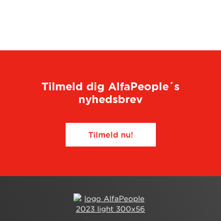
Tilmeld dig AlfaPeople´s
nyhedsbrev
Tilmeld nu!​