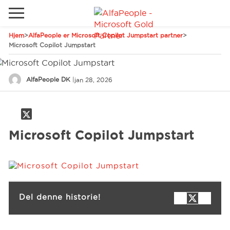
Hjem
>
AlfaPeople er Microsoft Copilot Jumpstart partner
>
Gå til det lokale websted
Microsoft Copilot Jumpstart
Global
Ring
Email
AlfaPeople DK
|
jan 28, 2026
Canada
LATAM
Schweiz
Løsninger
Microsoft Copilot Jumpstart
Tyskland
Brancher
Services
Del denne historie!
Kunder