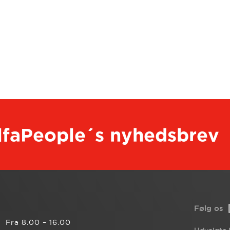
AlfaPeople´s nyhedsbrev
Følg os
Fra 8.00 – 16.00