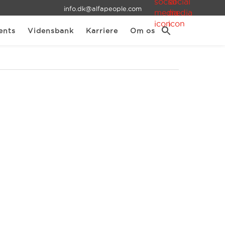
info.dk@alfapeople.com
ents
Vidensbank
Karriere
Om os