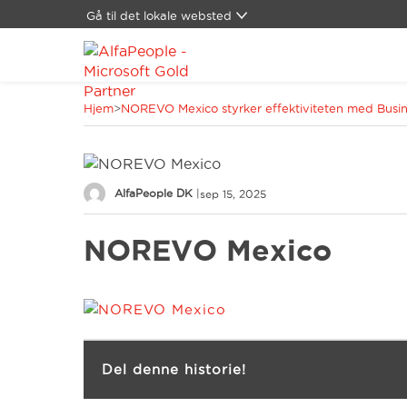
Gå til det lokale websted
Global
Brasilien
Canada
Hjem
>
NOREVO Mexico styrker effektiviteten med Busin
Kina
LATAM
Mellemøsten
Schweiz
AlfaPeople DK
|
sep 15, 2025
Spanien
Tyskland
NOREVO Mexico
USA
Del denne historie!