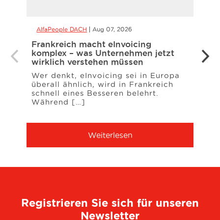
AlfaPeople DACH
Aug 07, 2026
Alfa
Frankreich macht eInvoicing
Best
komplex – was Unternehmen jetzt
365 
wirklich verstehen müssen
Halb
Wer denkt, eInvoicing sei in Europa
Die e
überall ähnlich, wird in Frankreich
gezei
schnell eines Besseren belehrt.
Dyna
Während […]
agen
Weiterlesen
Registrieren Sie sich für unseren
Newsletter