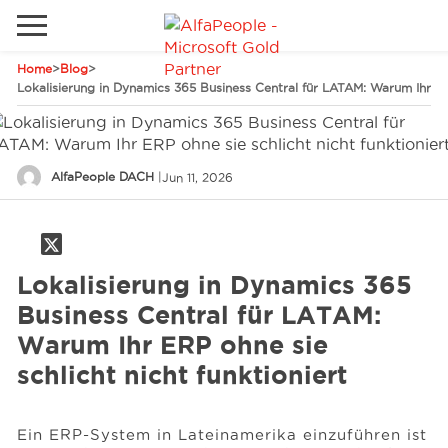
Home
>
Blog
>
Lokale Website
Lokalisierung in Dynamics 365 Business Central für LATAM: Warum Ihr ERP
Global
Telefon
Email
China
AlfaPeople DACH
|
Jun 11, 2026
Deutschland
Lösungen
Kanada
Spanien
Lokalisierung in Dynamics 365
Industrie
Business Central für LATAM:
Warum Ihr ERP ohne sie
schlicht nicht funktioniert
Dienstleistungen
Ein ERP-System in Lateinamerika einzuführen ist
Kunden