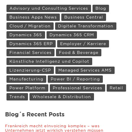
Advisory und Consulting Services
Blog
Business Apps News
Business Central
Cloud / Migration
Digitale Transformation
Dynamics 365
Dynamics 365 CRM
Dynamics 365 ERP
Employer / Karriere
Financial Services
Food & Beverage
Künstliche Intelligenz und Copilot
Lizenzierung-CSP
Managed Services AMS
Manufacturing
Power BI / Reporting
Power Platform
Professional Services
Retail
Trends
Wholesale & Distribution
Blog´s Recent Posts
Frankreich macht eInvoicing komplex – was
Unternehmen jetzt wirklich verstehen müssen