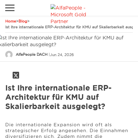
Home
>
Blog
>
Lokale Website
Ist Ihre internationale ERP-Architektur für KMU auf Skalierbarkeit ausgel
Global
Telefon
Email
China
AlfaPeople DACH
|
Jun 24, 2026
Deutschland
Lösungen
Kanada
Spanien
Ist Ihre internationale ERP-
Industrie
Architektur für KMU auf
Skalierbarkeit ausgelegt?
Dienstleistungen
Die internationale Expansion wird oft als
strategischer Erfolg angesehen. Die Einnahmen
Kunden
diversifizieren sich. Zudem nimmt die