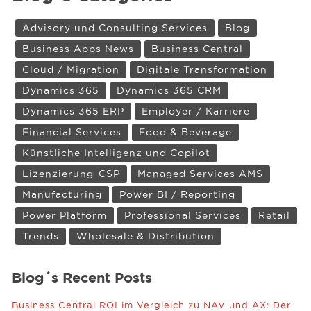
Advisory und Consulting Services
Blog
Business Apps News
Business Central
Cloud / Migration
Digitale Transformation
Dynamics 365
Dynamics 365 CRM
Dynamics 365 ERP
Employer / Karriere
Financial Services
Food & Beverage
Künstliche Intelligenz und Copilot
Lizenzierung-CSP
Managed Services AMS
Manufacturing
Power BI / Reporting
Power Platform
Professional Services
Retail
Trends
Wholesale & Distribution
Blog´s Recent Posts
Business Central ROI im Vergleich zu NAV und AX: Der