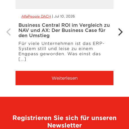
AlfaPeople DACH
Jul 10, 2026
Alfa
Business Central ROI im Vergleich zu
eInvo
NAV und AX: Der Business Case für
– wa
den Umstieg
müss
Für viele Unternehmen ist das ERP-
Das 
System still und leise zu einem
Deuts
Engpass geworden. Was einst das
Unte
[…]
erwar
Weiterlesen
Registrieren Sie sich für unseren
Newsletter