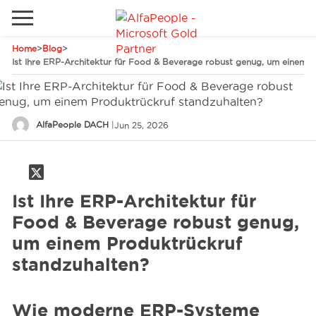
Home
>
Blog
>
Lokale Website
Ist Ihre ERP-Architektur für Food & Beverage robust genug, um einem P
Global
Telefon
Email
China
AlfaPeople DACH
|
Jun 25, 2026
Deutschland
Lösungen
Kanada
Spanien
Ist Ihre ERP-Architektur für
Industrie
Food & Beverage robust genug,
um einem Produktrückruf
standzuhalten?
Dienstleistungen
Wie moderne ERP-Systeme
Kunden