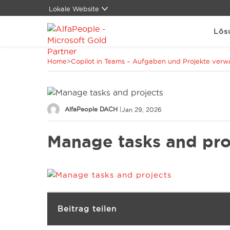
Lokale Website
Global
Lös
Brasilien
China
Home
>
Copilot in Teams – Aufgaben und Projekte verw
Dänemark
Deutschland
LATAM
Kanada
AlfaPeople DACH
|
Jan 29, 2026
Naher Osten
Spanien
Manage tasks and pro
Vereinigte Staaten
Beitrag teilen