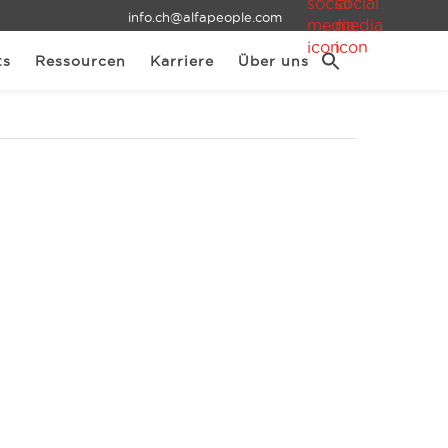
info.ch@alfapeople.com
ts
Ressourcen
Karriere
Über uns