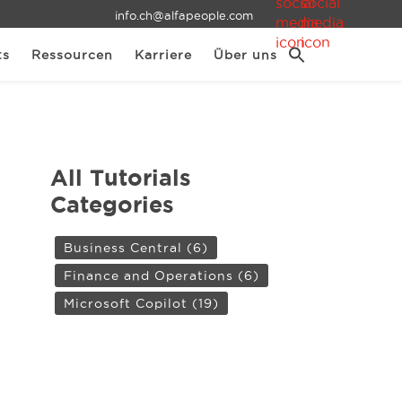
info.ch@alfapeople.com
ts
Ressourcen
Karriere
Über uns
All Tutorials
Categories
Business Central
(6)
Finance and Operations
(6)
Microsoft Copilot
(19)