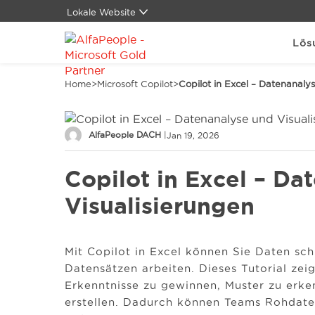
Lokale Website
Global
Lös
Brasilien
China
Home
>
Microsoft Copilot
>
Copilot in Excel – Datenanaly
Dänemark
Deutschland
LATAM
AlfaPeople DACH
|
Jan 19, 2026
Kanada
Naher Osten
Copilot in Excel – Da
Spanien
Vereinigte Staaten
Visualisierungen
Mit Copilot in Excel können Sie Daten sch
Datensätzen arbeiten. Dieses Tutorial zeig
Erkenntnisse zu gewinnen, Muster zu erk
erstellen. Dadurch können Teams Rohdate