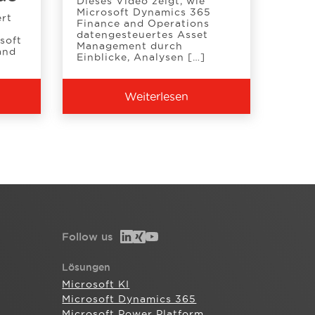
Dieses Video zeigt, wie
Microsoft Dynamics 365
ert
Finance and Operations
datengesteuertes Asset
soft
Management durch
and
Einblicke, Analysen […]
Weiterlesen
Follow us
Lösungen
Microsoft KI
Microsoft Dynamics 365
Microsoft Power Platform