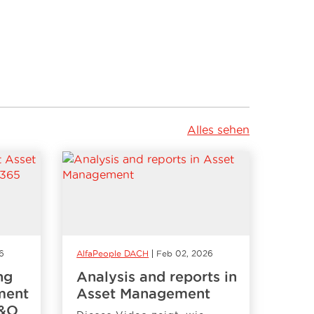
Alles sehen
6
AlfaPeople DACH
Feb 02, 2026
ng
Analysis and reports in
ment
Asset Management
F&O