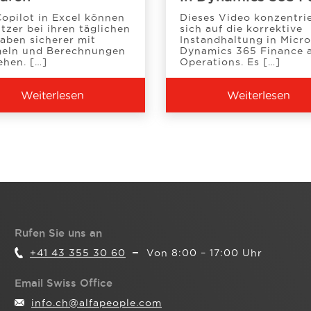
Copilot in Excel können
Dieses Video konzentri
tzer bei ihren täglichen
sich auf die korrektive
aben sicherer mit
Instandhaltung in Micro
eln und Berechnungen
Dynamics 365 Finance 
hen. […]
Operations. Es […]
Weiterlesen
Weiterlesen
Rufen Sie uns an
+41 43 355 30 60
Von 8:00 – 17:00 Uhr
Email Swiss Office
info.ch@alfapeople.com