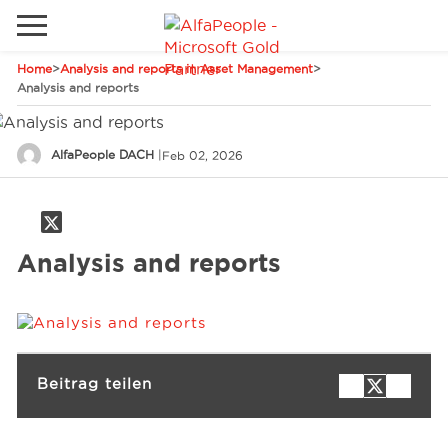
Home
>
Analysis and reports in Asset Management
>
Lokale Website
Analysis and reports
Global
Telefon
Email
AlfaPeople DACH
|
Feb 02, 2026
China
Deutschland
Lösungen
Kanada
Analysis and reports
Spanien
Industrie
Dienstleistungen
Beitrag teilen
Kunden