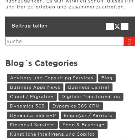
nachzudenken. Es war wirklich schön, dieses Hin
und Her zu erleben und zusammenzuarbeiten.
Beitrag teilen
Suchen
Blog´s Categories
Advisory und Consulting Services
Blog
Business Apps News
Business Central
Cloud / Migration
Digitale Transformation
Dynamics 365
Dynamics 365 CRM
Dynamics 365 ERP
Employer / Karriere
Financial Services
Food & Beverage
Künstliche Intelligenz und Copilot