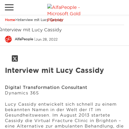
Home
>
Interview mit Lucy Cassidy
Lokale Website
Global
Telefon
Email
AlfaPeople
|
Jun 28, 2022
China
Deutschland
Interview mit Lucy Cassidy
Lösungen
Kanada
Spanien
Digital Transformation Consultant
Industrie
Dynamics 365
Lucy Cassidy entwickelt sich schnell zu einem
Dienstleistungen
bekannten Namen in der Welt der IT im
Gesundheitswesen. Im August 2013 startete
Cassidy die Virtual Fracture Clinic in Brighton –
eine Alternative zur ambulanten Behandlung, die
Kunden