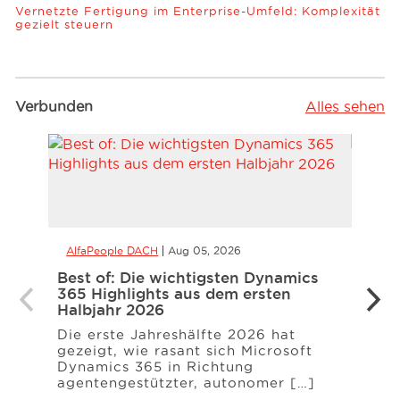
Vernetzte Fertigung im Enterprise-Umfeld: Komplexität
gezielt steuern
Verbunden
Alles sehen
AlfaPeople DACH
Aug 05, 2026
Alfa
Best of: Die wichtigsten Dynamics
Ist I
365 Highlights aus dem ersten
inte
Halbjahr 2026
Expan
nur 
Die erste Jahreshälfte 2026 hat
gezeigt, wie rasant sich Microsoft
Inter
Dynamics 365 in Richtung
gesch
agentengestützter, autonomer […]
betra
ersc