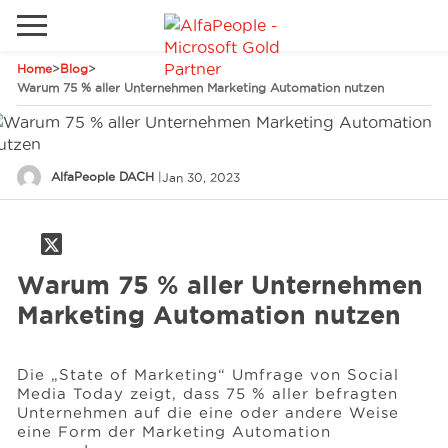
Home
>
Blog
>
Lokale Website
Warum 75 % aller Unternehmen Marketing Automation nutzen
Global
Telefon
Email
China
AlfaPeople DACH
|
Jan 30, 2023
Deutschland
Lösungen
Kanada
Spanien
Warum 75 % aller Unternehmen
Industrie
Marketing Automation nutzen
Dienstleistungen
Die „State of Marketing“ Umfrage von Social
Media Today zeigt, dass 75 % aller befragten
Unternehmen auf die eine oder andere Weise
eine Form der Marketing Automation
Kunden