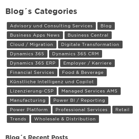
Blog´s Categories
Advisory und Consulting Services
Blog
Business Apps News
Business Central
Cloud / Migration
Digitale Transformation
Dynamics 365
Dynamics 365 CRM
Dynamics 365 ERP
Employer / Karriere
Financial Services
Food & Beverage
Künstliche Intelligenz und Copilot
Lizenzierung-CSP
Managed Services AMS
Manufacturing
Power BI / Reporting
Power Platform
Professional Services
Retail
Trends
Wholesale & Distribution
Blog´s Recent Posts