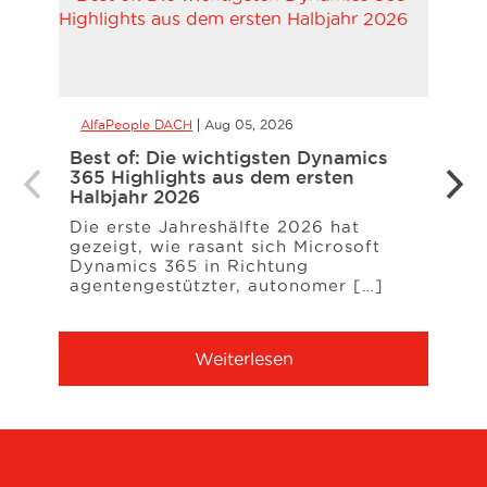
AlfaPeople DACH
Aug 05, 2026
Alfa
Best of: Die wichtigsten Dynamics
Ist I
365 Highlights aus dem ersten
inte
Halbjahr 2026
Expan
nur 
Die erste Jahreshälfte 2026 hat
gezeigt, wie rasant sich Microsoft
Inter
Dynamics 365 in Richtung
gesch
agentengestützter, autonomer […]
betra
ersc
Weiterlesen