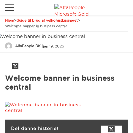
Hjem
>
Guide til brug af velkomstbanneret
>
Gå til det lokale websted
Welcome banner in business central
Global
Ring
Email
AlfaPeople DK
|
jan 19, 2026
Canada
LATAM
Schweiz
Løsninger
Welcome banner in business
Tyskland
central
Brancher
Services
Del denne historie!
Kunder