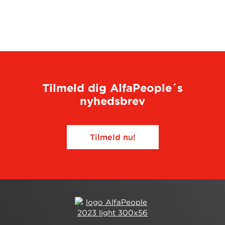
Tilmeld dig AlfaPeople´s
nyhedsbrev
Tilmeld nu!​