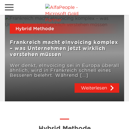
Lokale Website
Hybrid Methode
Global
Telefon
Email
Frankreich macht eInvoicing komplex
China
– was Unternehmen jetzt wirklich
verstehen müssen
Kanada
Wer denkt, eInvoicing sei in Europa überall
Naher Osten
Lösungen
ähnlich, wird in Frankreich schnell eines
Besseren belehrt. Während […]
Spanien
Weiterlesen
Industrie
Dienstleistungen
Kunden
Hybrid Methode